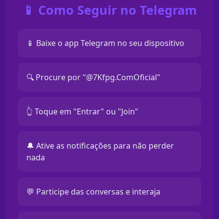
📱 Como Seguir no Telegram
📱 Baixe o app Telegram no seu dispositivo
🔍 Procure por "@7Kfpg.ComOficial"
👆 Toque em "Entrar" ou "Join"
🔔 Ative as notificações para não perder
nada
💬 Participe das conversas e interaja