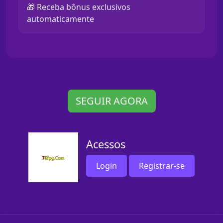
🎁 Receba bônus exclusivos
automaticamente
SEGUIR AGORA
Acessos
Login
Registrar-se