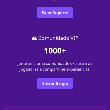
Falar Suporte
👥 Comunidade VIP
1000+
Junte-se a uma comunidade exclusiva de
jogadores e compartilhe experiências!
Entrar Grupo