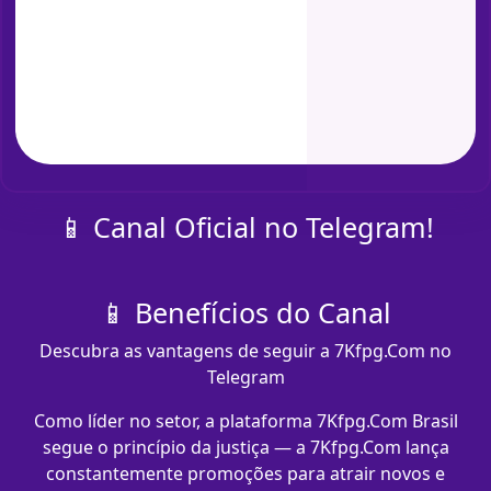
📱 Canal Oficial no Telegram!
📱 Benefícios do Canal
Descubra as vantagens de seguir a 7Kfpg.Com no
Telegram
Como líder no setor, a plataforma 7Kfpg.Com Brasil
segue o princípio da justiça — a 7Kfpg.Com lança
constantemente promoções para atrair novos e