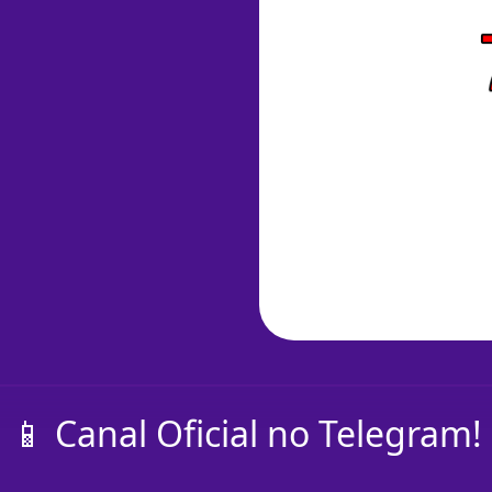
📱 Canal Oficial no Telegram!