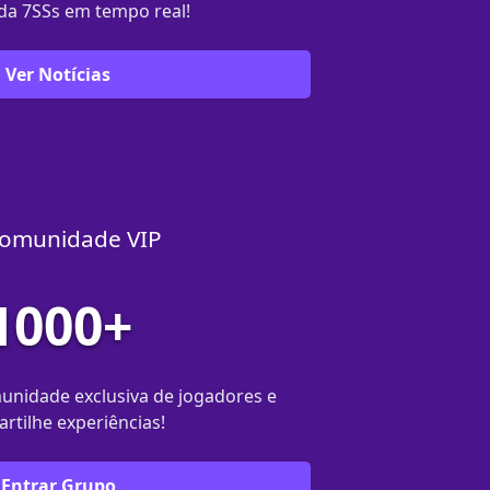
da 7SSs em tempo real!
Ver Notícias
Comunidade VIP
1000+
unidade exclusiva de jogadores e
rtilhe experiências!
Entrar Grupo