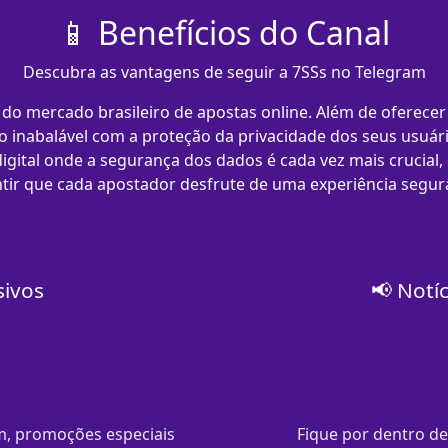
📱 Benefícios do Canal
Descubra as vantagens de seguir a 7SSs no Telegram
do mercado brasileiro de apostas online. Além de oferecer
 inabalável com a proteção da privacidade dos seus usuár
igital onde a segurança dos dados é cada vez mais crucial,
ntir que cada apostador desfrute de uma experiência segura
sivos
📢 Notí
m, promoções especiais
Fique por dentro d