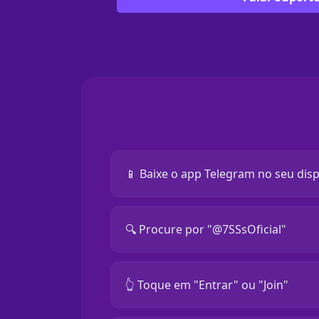
📱 Baixe o app Telegram no seu disp
🔍 Procure por "@7SSsOficial"
👆 Toque em "Entrar" ou "Join"