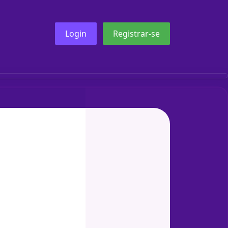
Login
Registrar-se