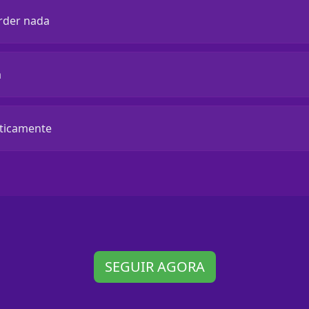
erder nada
a
aticamente
SEGUIR AGORA