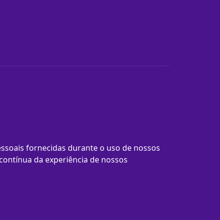
essoais fornecidas durante o uso de nossos
 contínua da experiência de nossos