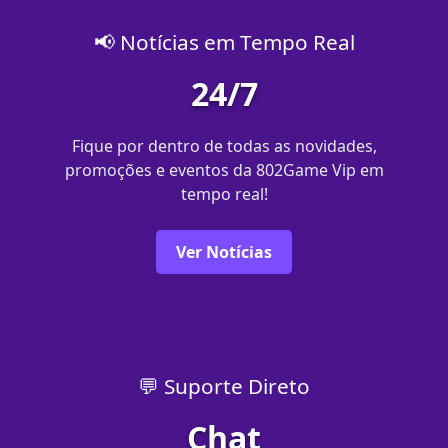
📢 Notícias em Tempo Real
24/7
Fique por dentro de todas as novidades,
promoções e eventos da 802Game Vip em
tempo real!
Ver Notícias
💬 Suporte Direto
Chat