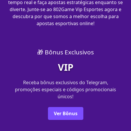
tempo real e faça apostas estratégicas enquanto se
diverte. Junte-se ao 802Game Vip Esportes agora e
descubra por que somos a melhor escolha para
apostas esportivas online!
🎁 Bônus Exclusivos
VIP
Receba bônus exclusivos do Telegram,
promoções especiais e códigos promocionais
únicos!
Ver Bônus