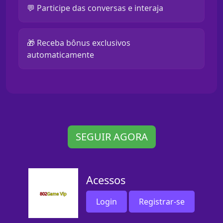
💬 Participe das conversas e interaja
🎁 Receba bônus exclusivos
automaticamente
SEGUIR AGORA
Acessos
Login
Registrar-se