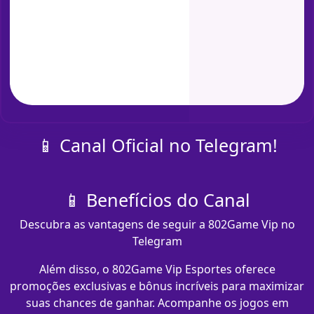
📱 Canal Oficial no Telegram!
📱 Benefícios do Canal
Descubra as vantagens de seguir a 802Game Vip no
Telegram
Além disso, o 802Game Vip Esportes oferece
promoções exclusivas e bônus incríveis para maximizar
suas chances de ganhar. Acompanhe os jogos em