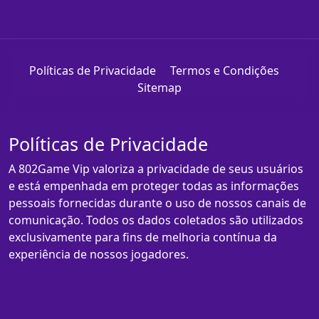
Políticas de Privacidade
Termos e Condições
Sitemap
Políticas de Privacidade
A 802Game Vip valoriza a privacidade de seus usuários
e está empenhada em proteger todas as informações
pessoais fornecidas durante o uso de nossos canais de
comunicação. Todos os dados coletados são utilizados
exclusivamente para fins de melhoria contínua da
experiência de nossos jogadores.